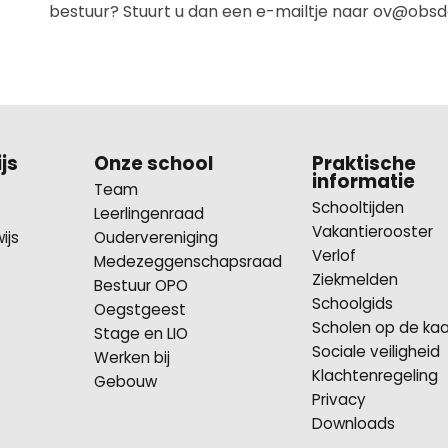
bestuur? Stuurt u dan een e-mailtje naar ov@obsde
js
Onze school
Praktische
informatie
Team
Schooltijden
Leerlingenraad
Vakantierooster
ijs
Oudervereniging
Verlof
Medezeggenschapsraad
Ziekmelden
Bestuur OPO
Schoolgids
Oegstgeest
Scholen op de kaa
Stage en LIO
Sociale veiligheid
Werken bij
Klachtenregeling
Gebouw
Privacy
Downloads