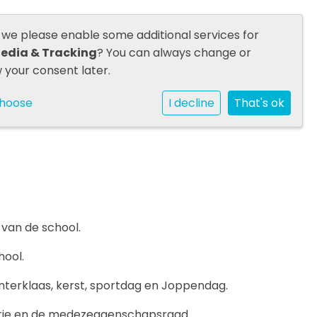
matie
Contact
d we please enable some additional services for
INLOGGEN SOCIAL SCHOOLS
Media & Tracking
? You can always change or
 your consent later.
choose
I decline
That's ok
 van de school.
hool.
interklaas, kerst, sportdag en Joppendag.
ectie en de medezeggenschapsraad.