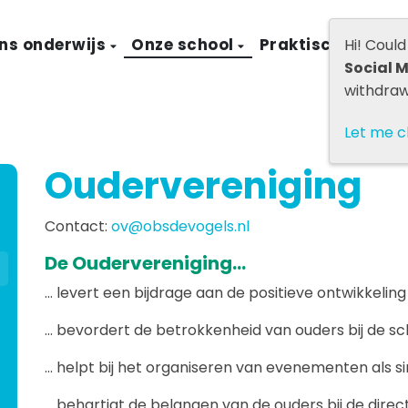
ns onderwijs
Onze school
Praktische infor
Hi! Coul
Social 
withdraw
Let me 
Oudervereniging
Contact:
ov@obsdevogels.nl
De Oudervereniging...
… levert een bijdrage aan de positieve ontwikkeling
… bevordert de betrokkenheid van ouders bij de sc
… helpt bij het organiseren van evenementen als s
… behartigt de belangen van de ouders bij de dir